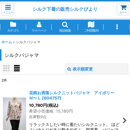
シルク下着の販売シルクびより
メニュー
カート
カテゴリ
マイページ
商品検索
ご利用案内
ホーム
>
シルクパジャマ
シルクパジャマ
表示順変更
閉じる
2
件
表示数
:
花柄お洒落シルクニットパジャマ アイボリー
Ｍ〜Ｌ
[
604757
]
並び順
:
10,780
円
(税込)
希望小売価格
:
15,180
円
在庫数9点
絞り込む
リラックスしたい時に着たいシルクニット。 ほど
よいゆとりがあり動きやすく、部屋着、パジャマ