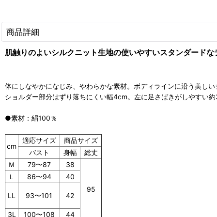
商品詳細
肌触りのよいシルクニット生地の使いやすいスタンダードな
体にしなやかになじみ、やわらかな素材。ボディラインに沿う美しい
ショルダー部分はずり落ちにくい幅4cm。左に足さばきがしやすい約
●素材：絹100％
適応サイズ
商品サイズ
cm
バスト
身幅
総丈
Ｍ
79〜87
38
Ｌ
86〜94
40
95
93〜101
42
LL
3L
100〜108
44