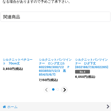
なる場合がありますので予めご了承下さい。
関連商品
シルクニットペチコー
シルクニットパンツイン
シルクニットパンツイン
ト 70cm丈
ナー ロング丈
[
カ
ナー ひざ下丈
602299/300/1/2 Ｐ
[
602186/7/8/602265
]
3,850
円
(税込)
603850/1/2/3 黒
854/5/6/7
]
6,050
円
(税込)
7,150
円
(税込)
ホーム