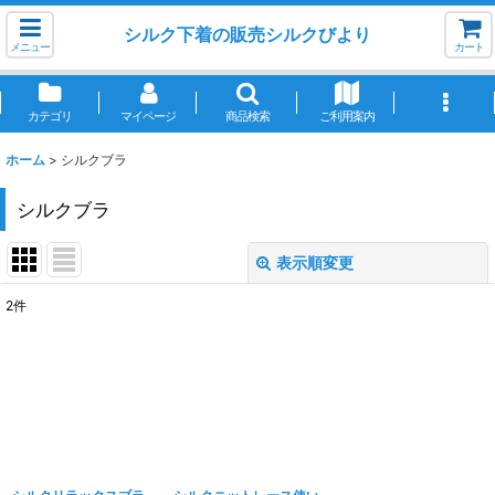
シルク下着の販売シルクびより
メニュー
カート
カテゴリ
マイページ
商品検索
ご利用案内
ホーム
>
シルクブラ
シルクブラ
表示順変更
閉じる
2
件
表示数
:
並び順
:
絞り込む