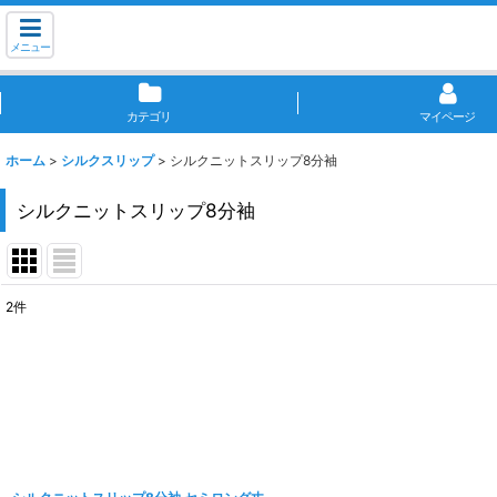
メニュー
カテゴリ
マイページ
ホーム
>
シルクスリップ
>
シルクニットスリップ8分袖
シルクニットスリップ8分袖
2
件
表示数
:
並び順
: